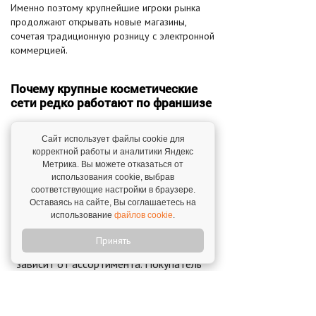
Именно поэтому крупнейшие игроки рынка
продолжают открывать новые магазины,
сочетая традиционную розницу с электронной
коммерцией.
Почему крупные косметические
сети редко работают по франшизе
Многие предприниматели удивляются, что
Сайт использует файлы cookie для
франшизы нет не только у "Золотого Яблока",
корректной работы и аналитики Яндекс
но и у большинства крупнейших
Метрика. Вы можете отказаться от
использования cookie, выбрав
косметических сетей.
соответствующие настройки в браузере.
Оставаясь на сайте, Вы соглашаетесь на
Причина заключается в особенностях самого
использование
файлов cookie
.
бизнеса:
Принять
Косметический ритейл напрямую
зависит от ассортимента. Покупатель
приходит за определенным брендом, и
отсутствие нескольких популярных
позиций может привести к потере