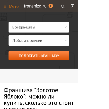
Меню
+7 (985)
700
•
00
•
85
Франшизы по категориям
Франшизы по городам
Франшизы со скидками
Рейтинг франшиз
ПОДОБРАТЬ ФРАНШИЗУ
Все франшизы списком
Франшиза "Золотое
Яблоко": можно ли
купить, сколько это стоит
и какие есть