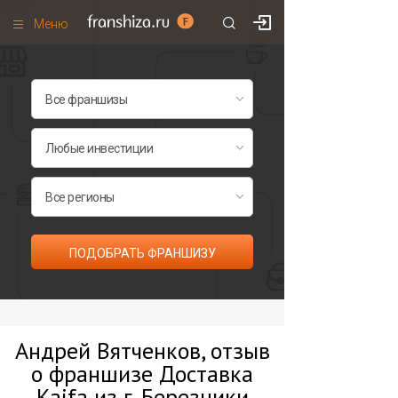
Меню
+7 (495)
671-53-63
Франшизы по категориям
Франшизы по городам
Франшизы со скидками
Рейтинг франшиз
Все франшизы списком
ПОДОБРАТЬ ФРАНШИЗУ
Андрей Вятченков, отзыв
о франшизе Доставка
Kaifa из г. Березники