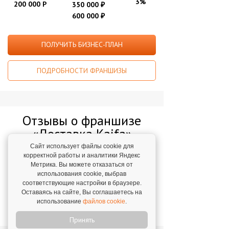
3%
200 000 Р
350 000
₽
600 000
₽
ПОЛУЧИТЬ БИЗНЕС-ПЛАН
ПОДРОБНОСТИ ФРАНШИЗЫ
Отзывы о франшизе
«Доставка Kaifa»
Сайт использует файлы cookie для
корректной работы и аналитики Яндекс
Уже на третий месяц точка "Доставки
Метрика. Вы можете отказаться от
Kaifa" Артема вышла на точку
использования cookie, выбрав
окупаемости. Сейчас он фиксирует
соответствующие настройки в браузере.
быстрый рост бизнеса, порядка 30% в
Оставаясь на сайте, Вы соглашаетесь на
месяц.
использование
файлов cookie
.
Артем Акентьев,
г. Черногорск. 7 октября 2022
Принять