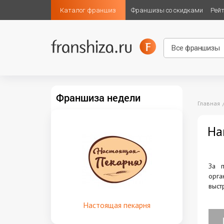
Каталог франшиз
Франшизы со скидками
Рей
Франшиза недели
Главная
На
За п
орга
выст
Настоящая пекарня