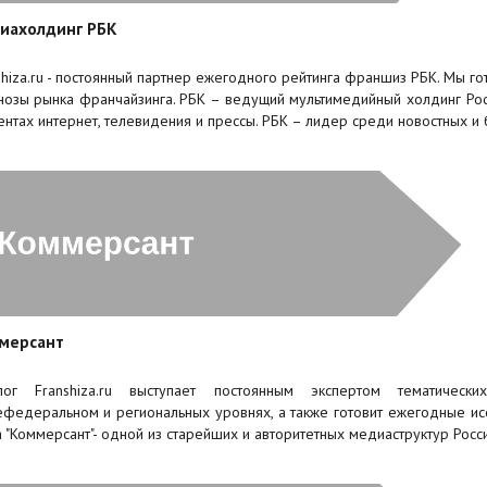
иахолдинг РБК
shiza.ru - постоянный партнер ежегодного рейтинга франшиз РБК. Мы г
нозы рынка франчайзинга. РБК – ведущий мультимедийный холдинг Рос
ентах интернет, телевидения и прессы. РБК – лидер среди новостных и
мерсант
лог Franshiza.ru выступает постоянным экспертом тематическ
федеральном и региональных уровнях, а также готовит ежегодные ис
 "Коммерсант"- одной из старейших и авторитетных медиаструктур Росси