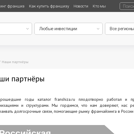
тинг франшиз
Как купить франшизу
Новости
Кто мы
Наши партнёры
ши партнёры
рошедшие годы каталог franshiza.ru плодотворно работал и п
низациями и структурами. Мы гордимся, что нам доверяют, нас
раивать долгосрочные связи, помогающие рынку франчайзинга в России 