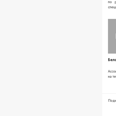
по р
спец
Бел
Ассо
на т
Поде