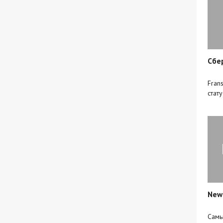
Сбе
Fran
стат
New 
Cамы