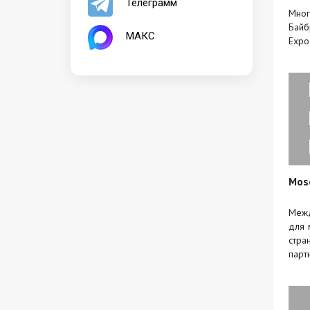
Телеграмм
Мног
Байб
МАКС
Expo
Mos
Межд
для 
стра
парт