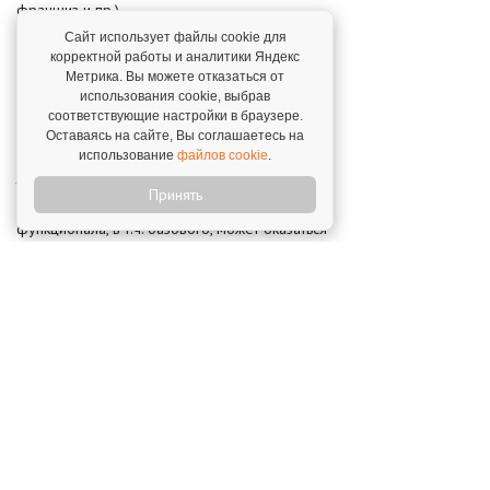
франшиз и пр.).
Сайт использует файлы cookie для
Вы в любое время можете самостоятельно
корректной работы и аналитики Яндекс
ограничить или полностью отключить установку
Метрика. Вы можете отказаться от
cookies через настройки вашего веб-
использования cookie, выбрав
соответствующие настройки в браузере.
браузера.
Оставаясь на сайте, Вы соглашаетесь на
использование
файлов cookie
.
Обратите внимание, что без использования
технических cookies Сервисы Franshiza.ru
Принять
могут работать некорректно, а часть их
функционала, в т.ч. базового, может оказаться
недоступна.
Поделиться в соцсетях