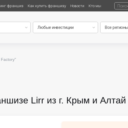
тинг франшиз
Как купить франшизу
Новости
Кто мы
 Factory"
ншизе Lirr из г. Крым и Алтай