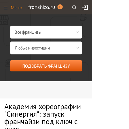
Меню
+7 (985)
700
•
00
•
85
Франшизы по категориям
Франшизы по городам
Франшизы со скидками
Рейтинг франшиз
ПОДОБРАТЬ ФРАНШИЗУ
Все франшизы списком
Академия хореографии
"Синергия": запуск
франчайзи под ключ с
нуля