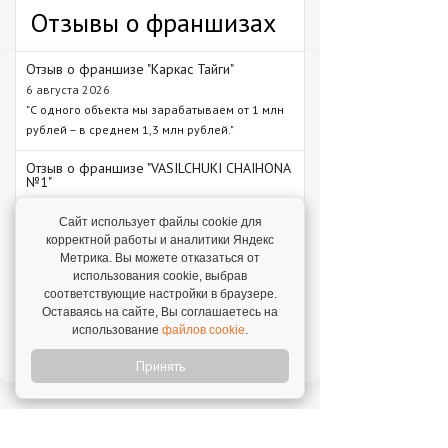
Отзывы о франшизах
Отзыв о франшизе "Каркас Тайги"
6 августа 2026
"С одного объекта мы зарабатываем от 1 млн
рублей – в среднем 1,3 млн рублей."
Отзыв о франшизе "VASILCHUKI CHAIHONA
№1"
4 августа 2026
"Я строю бизнес, а бренд дает фундамент и
Сайт использует файлы cookie для
корректной работы и аналитики Яндекс
технологии, которые уже работают."
Метрика. Вы можете отказаться от
использования cookie, выбрав
Отзыв о франшизе "1С:БухОбслуживание"
соответствующие настройки в браузере.
31 июля 2026
Оставаясь на сайте, Вы соглашаетесь на
"Прекрасная поддержка, техническая и
использование
файлов cookie
.
профессиональная. Ни один вопрос не
остается без рассмотрения."
Принять
Новое на franshiza.ru