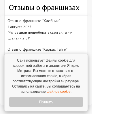
Отзывы о франшизах
Отзыв о франшизе "Хлебник"
7 августа 2026
"Мы решили попробовать свои силы – и
сделали это!"
Отзыв о франшизе "Каркас Тайги"
6 августа 2026
Сайт использует файлы cookie для
"С одного объекта мы зарабатываем от 1 млн
корректной работы и аналитики Яндекс
рублей – в среднем 1,3 млн рублей."
Метрика. Вы можете отказаться от
использования cookie, выбрав
Отзыв о франшизе "VASILCHUKI CHAIHONA
№1"
соответствующие настройки в браузере.
Оставаясь на сайте, Вы соглашаетесь на
4 августа 2026
использование
файлов cookie
.
"Я строю бизнес, а бренд дает фундамент и
технологии, которые уже работают."
Принять
Новое на franshiza.ru