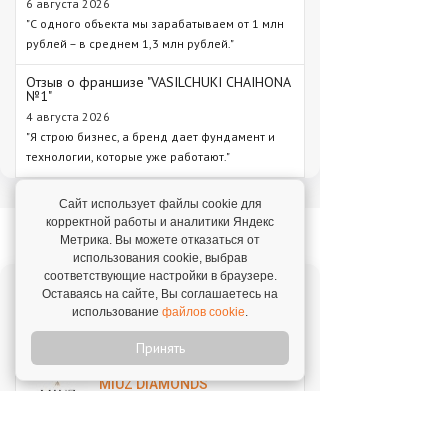
6 августа 2026
"С одного объекта мы зарабатываем от 1 млн
рублей – в среднем 1,3 млн рублей."
Отзыв о франшизе "VASILCHUKI CHAIHONA
№1"
4 августа 2026
"Я строю бизнес, а бренд дает фундамент и
технологии, которые уже работают."
Сайт использует файлы cookie для
корректной работы и аналитики Яндекс
Новое на franshiza.ru
Метрика. Вы можете отказаться от
использования cookie, выбрав
соответствующие настройки в браузере.
Оставаясь на сайте, Вы соглашаетесь на
Яндекс Лавка
использование
файлов cookie
.
Инвестиции: 15 000 000 ₽
Принять
MIUZ DIAMONDS
Инвестиции: 12 000 000 ₽