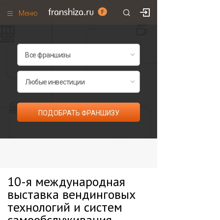
Меню
+7 (985)
700
•
00
•
85
Франшизы по категориям
Франшизы по городам
Франшизы со скидками
Рейтинг франшиз
ПОДОБРАТЬ ФРАНШИЗУ
Все франшизы списком
10-я международная
выставка вендинговых
технологий и систем
самообслуживания