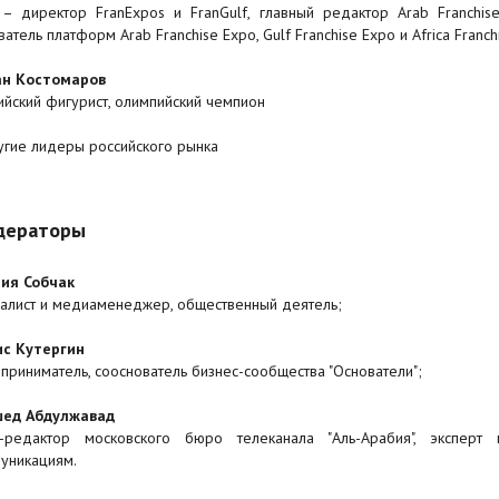
– директор FranExpos и FranGulf, главный редактор Arab Franchise
атель платформ Arab Franchise Expо, Gulf Franchise Expo и Africa Franch
н Костомаров
ийский фигурист, олимпийский чемпион
угие лидеры российского рынка
дераторы
ия Собчак
алист и медиаменеджер, общественный деятель;
с Кутергин
приниматель, сооснователь бизнес-сообщества "Основатели";
шед Абдулжавад
редактор московского бюро телеканала "Аль-Арабия", эксперт
уникациям.