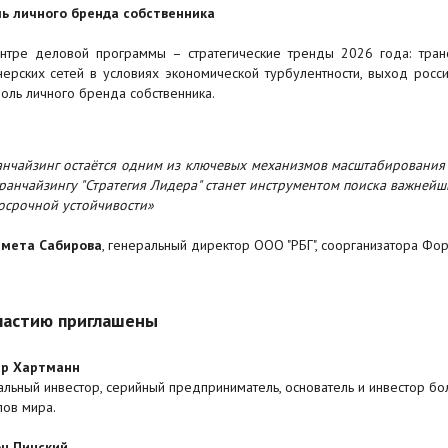
ль личного бренда собственника
нтре деловой программы – стратегические тренды 2026 года: тра
нерских сетей в условиях экономической турбулентности, выход рос
роль личного бренда собственника.
нчайзинг остаётся одним из ключевых механизмов масштабирования
ранчайзингу "Стратегия Лидера" станет инструментом поиска важнейш
осрочной устойчивости»
мета Сабирова
, генеральный директор ООО "РБГ", соорганизатора Фор
частию приглашены
ар Хартманн
альный инвестор, серийный предприниматель, основатель и инвестор 
лов мира.
н Пинский