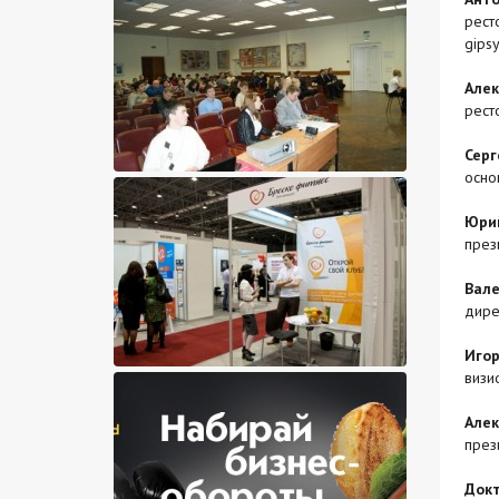
рест
gipsy
Алек
рест
Серг
осно
Юри
през
Вале
дире
Игор
визи
Алек
през
Докт