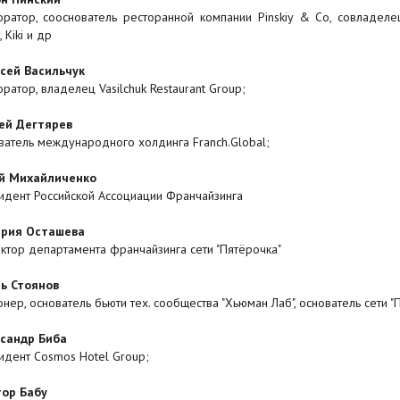
оратор, сооснователь ресторанной компании Pinskiy & Co, совладеле
, Kiki и др
сей Васильчук
оратор, владелец Vasilchuk Restaurant Group;
ей Дегтярев
ватель международного холдинга Franch.Global;
й Михайличенко
идент Российской Ассоциации Франчайзинга
рия Осташева
ктор департамента франчайзинга сети "Пятёрочка"
ь Стоянов
онер, основатель бьюти тех. сообщества "Хьюман Лаб", основатель сети "
сандр Биба
идент Cosmos Hotel Group;
ор Бабу