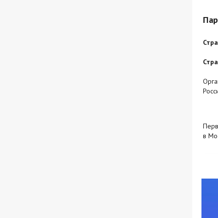
Пар
Стра
Стра
Орга
Росс
Перв
в Мо