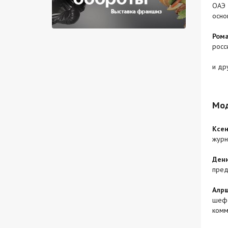
ОАЭ 
основ
Рома
росс
и др
Мо
Ксен
журн
Дени
пред
Алр
шеф-
комм