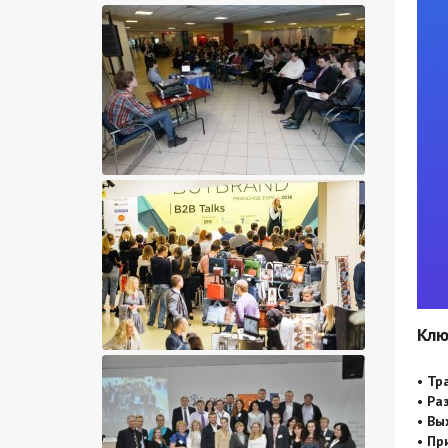
Клю
• Тр
• Ра
• Вы
• Пр