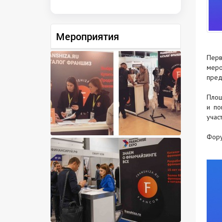
Мероприятия
Перв
меро
пред
Площ
и по
учас
Фору