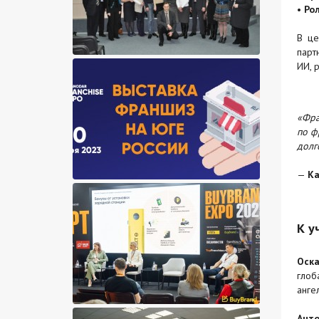
• Ро
В це
парт
ИИ, 
«Фра
по ф
долг
—
Ка
К у
Оск
глоб
анге
Анто