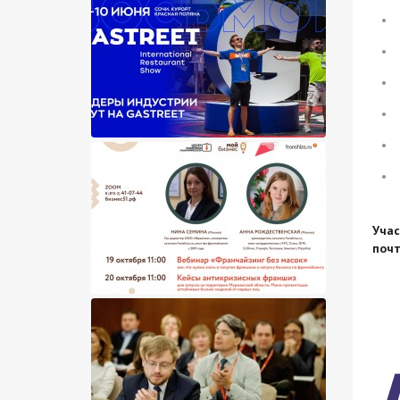
Учас
почт