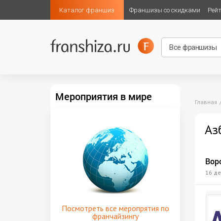
Каталог франшиз
Франшизы со скидками
Рей
Мероприятия в мире
Главная
Аз
Вор
16 де
Посмотреть все меропрятия по
франчайзингу