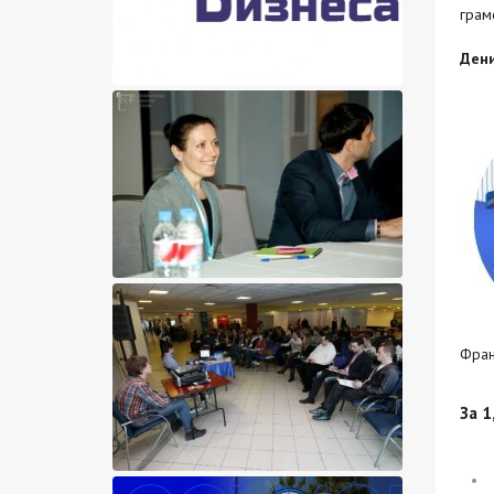
грам
Ден
Фран
За 1