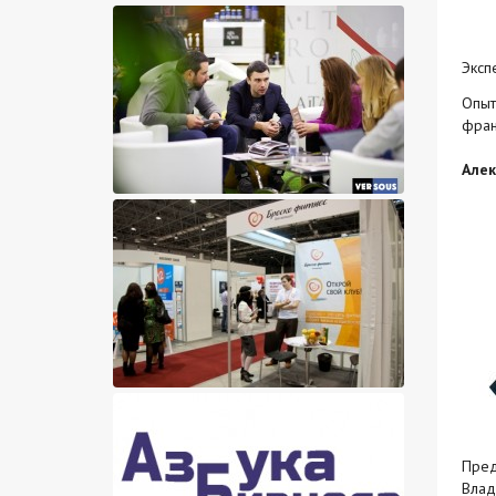
Экспе
Опыт
фран
Алек
Пред
Влад