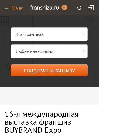
Меню
+7 (985)
700
•
00
•
85
Франшизы по категориям
Франшизы по городам
Франшизы со скидками
Рейтинг франшиз
ПОДОБРАТЬ ФРАНШИЗУ
Все франшизы списком
16-я международная
выставка франшиз
BUYBRAND Expo