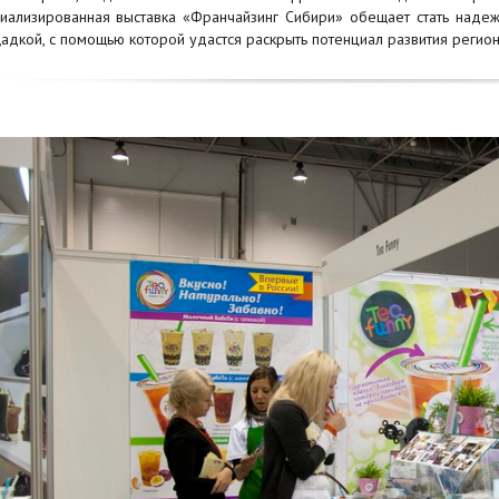
иализированная выставка «Франчайзинг Сибири» обещает стать над
адкой, с помощью которой удастся раскрыть потенциал развития регио