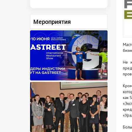
Мероприятия
Маст
бизн
Не м
пред
пров
Кром
кото
как 
«Экс
кред
«Ура
Боль