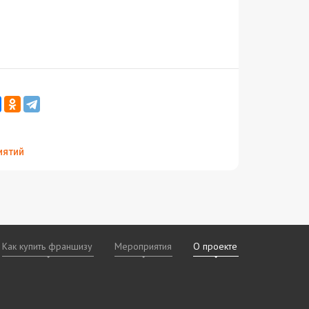
иятий
Как купить франшизу
Мероприятия
О проекте
х
даваемые
дам