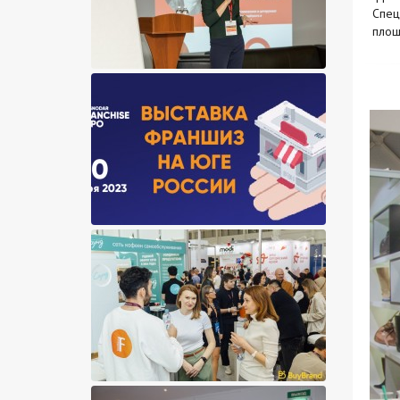
Спец
площ