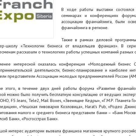
В ходе работы выставки состоялся
семинарах и конференциях форума
ассоциации франчайзинга, были осв
франчайзинга в регионе.
Также в рамках деловой программы
ер-школу «Технологии бизнеса от владельцев франшиз». В сери
есменам рассказали о технологиях работы успешных компаний разных о
енее интересной оказалась конференция «Молодежный бизнес С
принимательской деятельности, бизнес-планирование и наиболее и
ели представители Ассоциации молодых предпринимателей России (АМ
е этого, в течение двух дней работы форума «Развитие франчайз
рой можно было получить бесплатную консультацию от ведущих экспер
SOHO, F5 Jeans, Tele2, Mail Boxes, «Звенящие Кедры», «Г.М.Р. Планета Г
педиция», «Чешская пивоварня Козловица», Harat's Pub, «Родео Джинс
итования малого и среднего бизнеса представили банки – «Банк Москвы
лсиб Банк», «Росгосстрах Банк».
шой интерес аудитории вызвала франшиза магазинов крупного российс