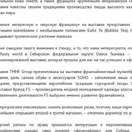
ральной кожи Askent, а также франшиза крупнейшей американской се
ания известна своими традициями производства пиццы высокого кач
нах мира.
енее интересную и «вкусную франшизу» на выставке представила к
чными коктейлями с необычными топпингами Бабл Ти (Bubble Tea). Н
щивают тропическое растение маниока.
не ожидали такого внимания к стенду, и то, что нами интересуются, о
funny world в Сибирском федеральном округе Олеся Ткачева – 
иализированной выставке, которая прошла для нас не так успешно и эф
ания TMHF Group презентовала на выставке франчайзинговый мультиб
ании, цель салона обуви и аксессуаров SOHO – заполнение ниши о
дами, представляющими европейские традиции городской моды. 
ставил бренд F5 – производитель модной молодежной одежды класса 
авлением деятельности F5 выбрано именно развитие франчайзинга.
предлагаем максимально снизить возможные риски, поэтому наши партн
нейшем открывают второй и третий магазин», – отметила директор по 
рский регион по праву признается интересным и перспективны
нчайзерами, однако само понятие «франчайзинг» для Сибири 