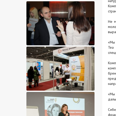
нату
Комп
стра
Не м
моло
выра
«Мы 
Tea 
спец
Комп
комп
брен
пред
напр
«Мы 
даль
Сиби
фра