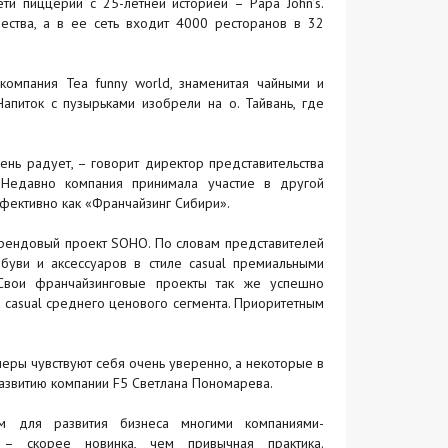
ти пиццерий с 25-летней историей – Papa John’s.
ества, а в ее сеть входит 4000 ресторанов в 32
омпания Tea funny world, знаменитая чайными и
апиток с пузырьками изобрели на о. Тайвань, где
чень радует, – говорит директор представительства
Недавно компания принимала участие в другой
фективно как «Франчайзинг Сибири».
рендовый проект SOHO. По словам представителей
буви и аксессуаров в стиле casual премиальными
Свои франчайзинговые проекты так же успешно
casual среднего ценового сегмента. Приоритетным
еры чувствуют себя очень уверенно, а некоторые в
развитию компании F5 Светлана Пономарева.
м для развития бизнеса многими компаниями-
– скорее новинка, чем привычная практика.