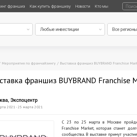
тинг франшиз
Как купить франшизу
Новости
Кто мы
Мероприятия по франчайзингу
Выставка франшиз BUYBRAND Franchise Mar
ставка франшиз BUYBRAND Franchise M
ква, Экспоцентр
рта 2021 - 25 марта 2021
С 23 по 25 марта в Москве пройд
Franchise Market, которая станет д
сообщества. В выставке примут участ