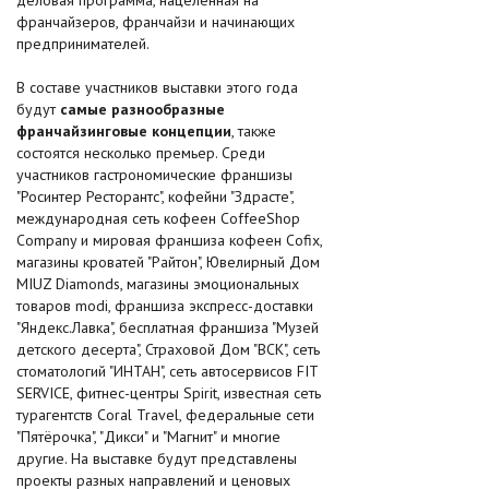
деловая программа, нацеленная на
франчайзеров, франчайзи и начинающих
предпринимателей.
В составе участников выставки этого года
будут
самые разнообразные
франчайзинговые концепции
, также
состоятся несколько премьер. Среди
участников гастрономические франшизы
"Росинтер Ресторантс", кофейни "Здрасте",
международная сеть кофеен CoffeeShop
Company и мировая франшиза кофеен Cofix,
магазины кроватей "Райтон", Ювелирный Дом
MIUZ Diamonds, магазины эмоциональных
товаров modi, франшиза экспресс-доставки
"Яндекс.Лавка", бесплатная франшиза "Музей
детского десерта", Страховой Дом "ВСК", сеть
стоматологий "ИНТАН", сеть автосервисов FIT
SERVICE, фитнес-центры Spirit, известная сеть
турагентств Coral Travel, федеральные сети
"Пятёрочка", "Дикси" и "Магнит" и многие
другие. На выставке будут представлены
проекты разных направлений и ценовых