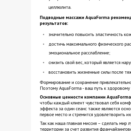
целлюлита.
Подводные массажи AquaForma рекоменд
результатов:
значительно повысить эластичность кож
достичь максимального физического расс
эмоциональное расслабление;
снизить свой вес, который является на
восстановить жизненные силы после тя
Формирование и сохранение привлекательно
Поэтому AquaForma - ваш путь к здоровому 
Основные ценности компании AquaForma
чтобы каждый клиент чувствовал себя комфо
эффекта за один сеанс также являются осн
первое место и стремится удовлетворить их
Так как наша главная миссия – сделать мир 
территории за счет развития франчайзингово