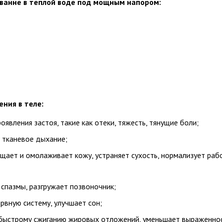
в ванне в теплой воде под мощным напором:
ния в теле:
явления застоя, такие как отеки, тяжесть, тянущие боли;
 тканевое дыхание;
щает и омолаживает кожу, устраняет сухость, нормализует раб
спазмы, разгружает позвоночник;
вную систему, улучшает сон;
 быстрому сжиганию жировых отложений, уменьшает выраженно