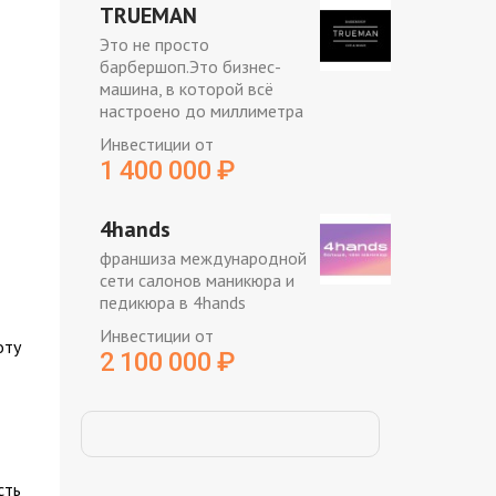
TRUEMAN
Это не просто
барбершоп.Это бизнес-
машина, в которой всё
настроено до миллиметра
Инвестиции от
1 400 000
₽
4hands
франшиза международной
сети салонов маникюра и
педикюра в 4hands
Инвестиции от
оту
2 100 000
₽
сть