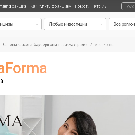
тинг франшиз
Как купить франшизу
Новости
Кто мы
Салоны красоты, барбершопы, парикмахерские
/
AquaForma
aForma
ой