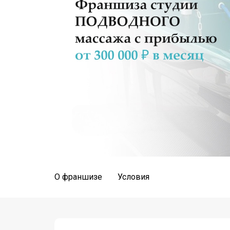
О франшизе
Условия