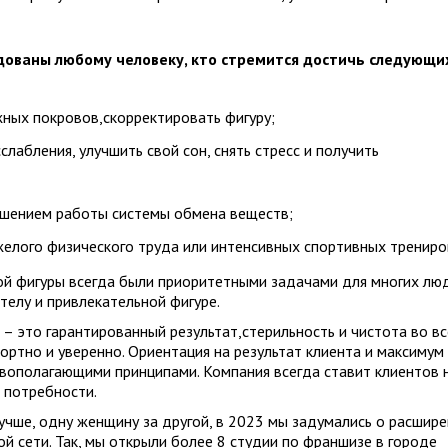
ованы любому человеку, кто стремится достичь следующи
ных покровов,скорректировать фигуру;
лабления, улучшить свой сон, снять стресс и получить
рушением работы системы обмена веществ;
желого физического труда или интенсивных спортивных трениро
й фигуры всегда были приоритетными задачами для многих люд
телу и привлекательной фигуре.
– это гарантированный результат,стерильность и чистота во вс
ртно и уверенно. Ориентация на результат клиента и максимум
овополагающими принципами. Компания всегда ставит клиентов 
 потребности.
лучше, одну женщину за другой, в 2023 мы задумались о расшир
й сети. Так, мы открыли более 8 студии по франшизе в городе