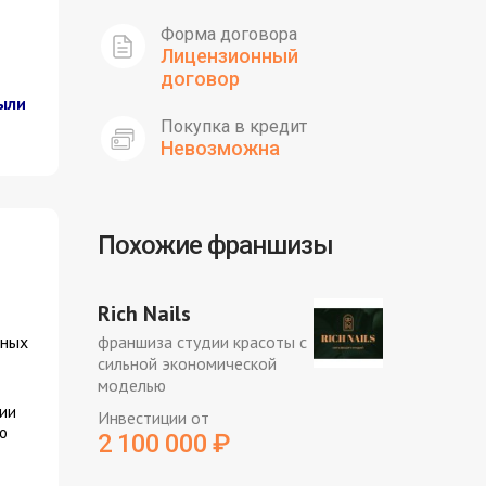
Форма договора
Лицензионный
договор
ыли
Покупка в кредит
Невозможна
Похожие франшизы
Rich Nails
дных
франшиза студии красоты с
сильной экономической
моделью
сии
Инвестиции от
о
2 100 000
₽