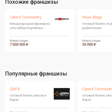
Похожие франшизы
CyberX Community
Muse-Bingo
международная франшиза
готовый бизнес мо
сети киберспортивных
развлечения
клубов нового поколения с
масштабируемыми
форматами и стабильной
Инвестиции
Инвестиции
7 000 000 ₽
50 000 ₽
бизнес-моделью
Популярные франшизы
ДАРК
CyberX Communit
готовый бизнес квизов в
готовый бизнес кви
барах
барах