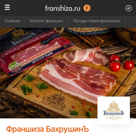
Главная
/
Каталог франшиз
/
Продуктовые франшизы
/
Ба
Франшиза БахрушинЪ