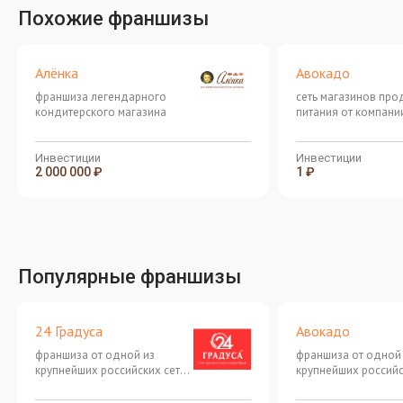
Похожие франшизы
Алёнка
Авокадо
франшиза легендарного
сеть магазинов про
кондитерского магазина
питания от компани
"Сладкая жизнь"
Инвестиции
Инвестиции
2 000 000 ₽
1 ₽
Популярные франшизы
24 Градуса
Авокадо
франшиза от одной из
франшиза от одной
крупнейших российских сетей
крупнейших российс
продуктовых магазинов "у
продуктовых магази
дома"
дома"