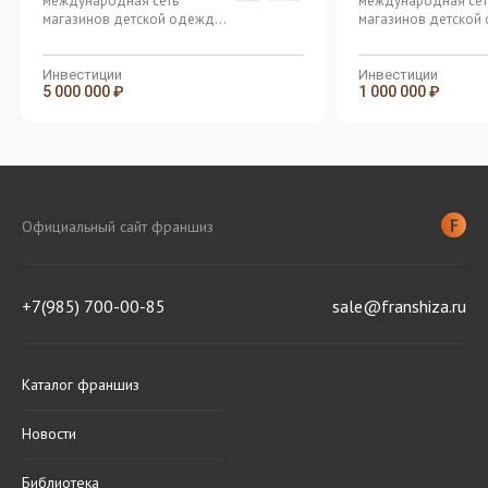
международная сеть
международная сет
магазинов детской одежды
магазинов детской
из Германии
из Германии
Инвестиции
Инвестиции
5 000 000 ₽
1 000 000 ₽
Официальный сайт франшиз
+7(985) 700-00-85
sale@franshiza.ru
Каталог франшиз
Новости
Библиотека