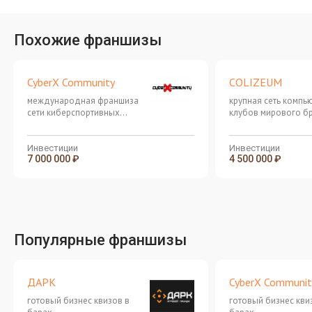
Похожие франшизы
CyberX Community
COLIZEUM
международная франшиза
крупная сеть компь
сети киберспортивных
клубов мирового б
клубов нового поколения с
масштабируемыми
форматами и стабильной
Инвестиции
Инвестиции
7 000 000 ₽
4 500 000 ₽
бизнес-моделью
Популярные франшизы
ДАРК
CyberX Communit
готовый бизнес квизов в
готовый бизнес кви