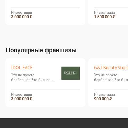
месяц!
Инвестиции
Инвестиции
3 000 000 ₽
1 500 000 ₽
Популярные франшизы
IDOL FACE
G&J Beauty Studi
Это не просто
Это не просто
барбершоп.Это бизнес-
барбершоп.Это биз
машина, в которой всё
машина, в которой 
настроено до миллиметра
настроено до милл
Инвестиции
Инвестиции
3 000 000 ₽
900 000 ₽