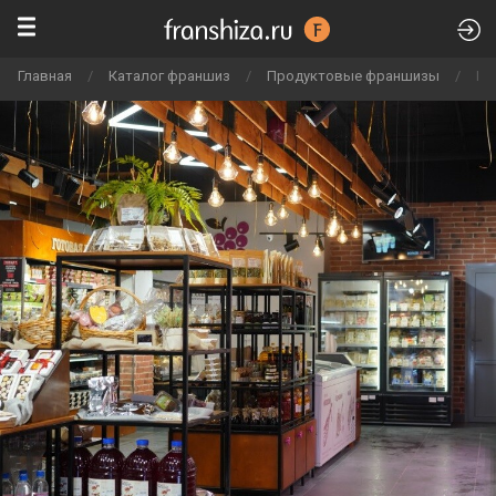
Главная
/
Каталог франшиз
/
Продуктовые франшизы
/
Ка