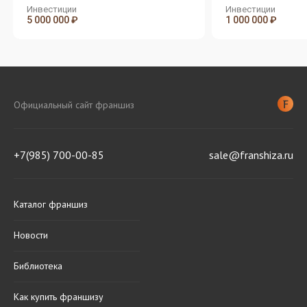
известных марок
известных марок
Инвестиции
Инвестиции
5 000 000 ₽
1 000 000 ₽
Официальный сайт франшиз
+7(985) 700-00-85
sale@franshiza.ru
Каталог франшиз
Новости
Библиотека
Как купить франшизу