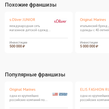
Похожие франшизы
s.Oliver JUNIOR
Original Marines
международная сеть
итальянский бренд 
магазинов детской одежды
одежды с 40-летне
из Германии
историей
Инвестиции
Инвестиции
500 000 ₽
5 000 000 ₽
Популярные франшизы
Original Marines
ELIS FASHION R
одна из крупнейших
одна из крупнейши
российских компаний по
российских компани
производству и продаже
производству и пр
женской и мужской одежды
женской и мужской