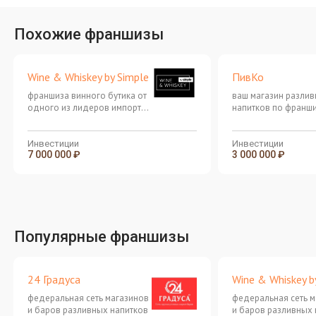
Похожие франшизы
Wine & Whiskey by Simple
ПивКо
франшиза винного бутика от
ваш магазин разли
одного из лидеров импорта
напитков по франши
вина в России
доходом 200 000 –
руб. чистой прибыл
ежемесячно!
Инвестиции
Инвестиции
7 000 000 ₽
3 000 000 ₽
Популярные франшизы
24 Градуса
Wine & Whiskey b
федеральная сеть магазинов
федеральная сеть 
и баров разливных напитков
и баров разливных 