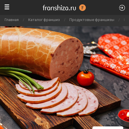
Главная
/
Каталог франшиз
/
Продуктовые франшизы
/
Мя