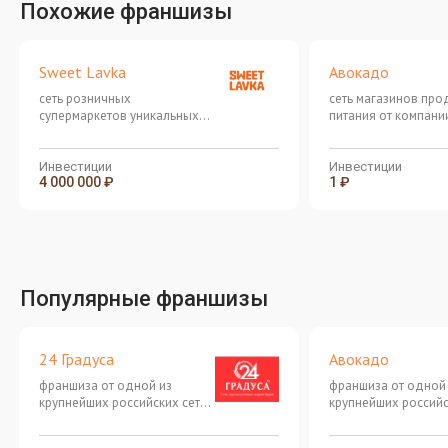
Похожие франшизы
Sweet Lavka
Авокадо
сеть розничных
сеть магазинов про
супермаркетов уникальных
питания от компани
сладостей, снеков, напитков
"Сладкая жизнь"
и продуктов из Азии, США и
Европы
Инвестиции
Инвестиции
4 000 000 ₽
1 ₽
Популярные франшизы
24 Градуса
Авокадо
франшиза от одной из
франшиза от одной
крупнейших российских сетей
крупнейших российс
продуктовых магазинов "у
продуктовых магази
дома"
дома"