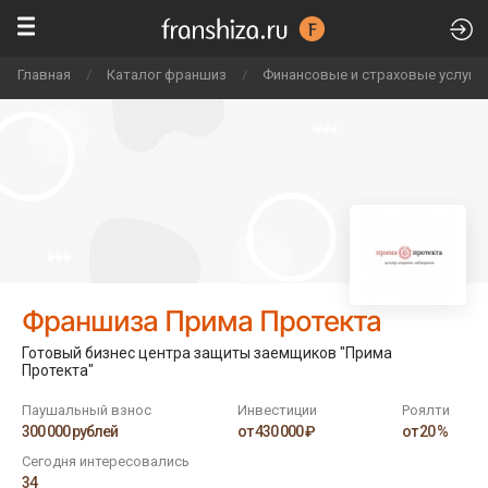
Главная
/
Каталог франшиз
/
Финансовые и страховые услуги,
Франшиза Прима Протекта
Готовый бизнес центра защиты заемщиков "Прима
Протекта"
Паушальный взнос
Инвестиции
Роялти
300 000 рублей
от 430 000 ₽
от 20 %
Сегодня интересовались
34