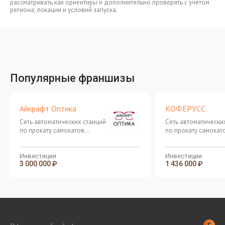
рассматривать как ориентиры и дополнительно проверять с учетом
региона, локации и условий запуска.
Популярные франшизы
Айкрафт Оптика
КОФЕРУСС
Сеть автоматических станций
Сеть автоматически
по прокату самокатов
по прокату самокат
объявила о начале продажи
объявила о начале
квот на покупку станций для
квот на покупку ста
запуска сетей в 2019 году
запуска сетей в 201
Инвестиции
Инвестиции
3 000 000 ₽
1 436 000 ₽