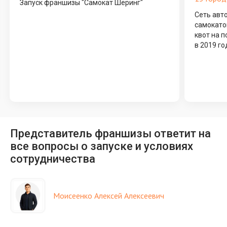
Запуск франшизы "Самокат Шеринг"
Сеть авт
самокато
квот на п
в 2019 го
Представитель франшизы ответит на
все вопросы о запуске и условиях
сотрудничества
Моисеенко Алексей Алексеевич