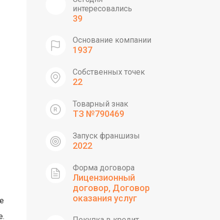
интересовались
39
Основание компании
1937
Собственных точек
22
Товарный знак
ТЗ №790469
Запуск франшизы
2022
Форма договора
Лицензионный
договор, Договор
оказания услуг
е
е.
Покупка в кредит