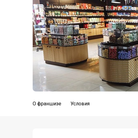
О франшизе
Условия