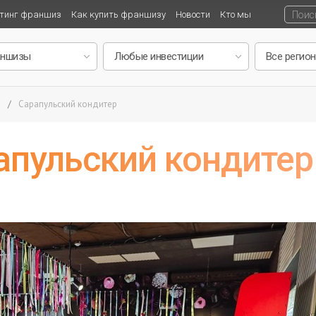
тинг франшиз
Как купить франшизу
Новости
Кто мы
ы
/
Сарапульский кондитер
пульский кондитер