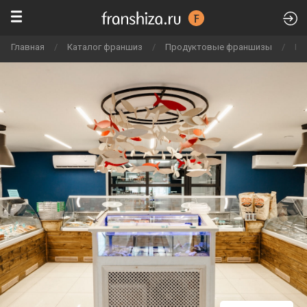
Главная
/
Каталог франшиз
/
Продуктовые франшизы
/
Ше