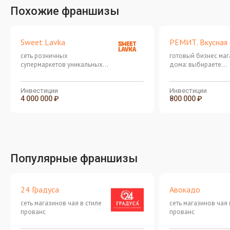
Похожие франшизы
Sweet Lavka
РЕМИТ. Вкусная
сеть розничных
готовый бизнес маг
супермаркетов уникальных
дома: выбираете
сладостей, снеков, напитков
оптимальный форма
и продуктов из Азии, США и
и уровень инвестиц
Европы
масштабируете биз
Инвестиции
Инвестиции
4 000 000 ₽
800 000 ₽
узнаваемым бренд
"РЕМИТ"
Популярные франшизы
24 Градуса
Авокадо
сеть магазинов чая в стиле
сеть магазинов чая 
прованс
прованс