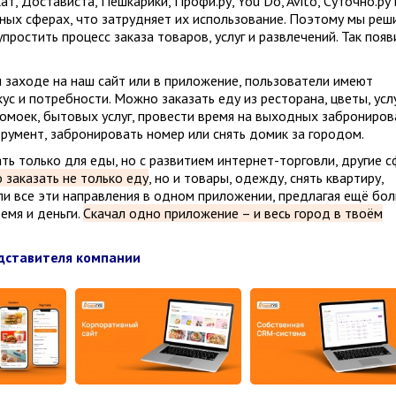
ат, Достависта, Пешкарики, Профи.ру, You Do, Avito, Суточно.ру 
зных сферах, что затрудняет их использование. Поэтому мы реш
ростить процесс заказа товаров, услуг и развлечений. Так появ
 заходе на наш сайт или в приложение, пользователи имеют
ус и потребности. Можно заказать еду из ресторана, цветы, усл
втомоек, бытовых услуг, провести время на выходных заброниров
трумент, забронировать номер или снять домик за городом.
ь только для еды, но с развитием интернет-торговли, другие 
 заказать не только еду
, но и товары, одежду, снять квартиру,
ли все эти направления в одном приложении, предлагая ещё бо
емя и деньги.
Скачал одно приложение – и весь город в твоём
едставителя компании