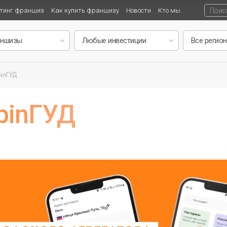
тинг франшиз
Как купить франшизу
Новости
Кто мы
inГУД
pinГУД