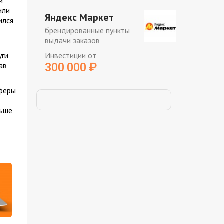
и
или
Яндекс Маркет
ился
брендированные пункты
выдачи заказов
уги
Инвестиции от
ав
300 000
₽
сферы
льше