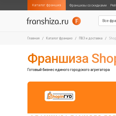
Каталог франшиз
Франшизы со скидками
Рей
Главная
/
Каталог франшиз
/
ПВЗ и доставка
/
Shop
Франшиза Sho
Готовый бизнес единого городского агрегатора