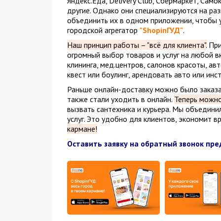
Яндекс.Еда, Delivery Club, Сбермаркет, Самок
другие. Однако они специализируются на ра
объединить их в одном приложении, чтобы уп
городской агрегатор
"ShopinГУД"
.
Наш принцип работы – "всё для клиента".
При
огромный выбор товаров и услуг на любой вк
клининга, мед.центров, салонов красоты, а
квест или боулинг, арендовать авто или инс
Раньше онлайн-доставку можно было заказат
также стали уходить в онлайн.
Теперь можно
вызвать сантехника и курьера. Мы объедини
услуг. Это удобно для клиентов, экономит вр
кармане!
Оставить заявку на обратный звонок пр