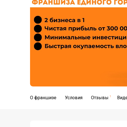
О франшизе
Условия
Отзывы
1
Вид