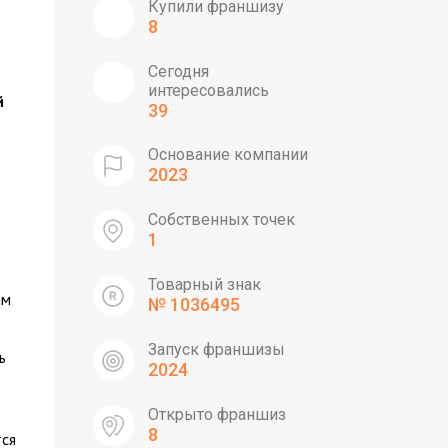
Купили франшизу
8
Сегодня
интересовались
й
39
Основание компании
2023
Собственных точек
1
Товарный знак
ам
№ 1036495
Запуск франшизы
ь
2024
Открыто франшиз
8
тся