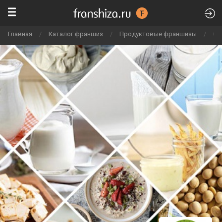
Главная
/
Каталог франшиз
/
Продуктовые франшизы
/
Со