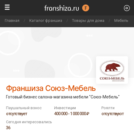
Главная
/
Каталог франшиз
/
Товары для дома
/
Мебель и 
Франшиза Союз-Мебель
Готовый бизнес салона-магазина мебели "Союз-Мебель"
Паушальный взнос
Инвестиции
Роялти
отсутствует
400 000 - 1 000 000 ₽
отсутствуют
Сегодня интересовались
36