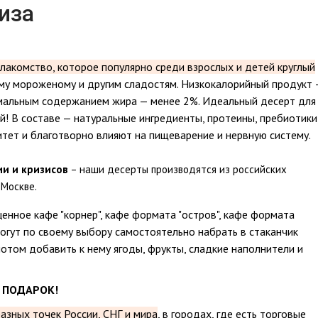
иза
лакомство, которое популярно среди взрослых и детей круглый
му мороженому и другим сладостям. Низкокалорийный продукт 
имальным содержанием жира — менее 2%. Идеальный десерт для
ой! В составе — натуральные ингредиенты, протеины, пребиотики
тет и благотворно влияют на пищеварение и нервную систему.
ии и кризисов
– наши десерты производятся из российских
Москве.
енное кафе "корнер", кафе формата "остров", кафе формата
 могут по своему выбору самостоятельно набрать в стаканчик
потом добавить к нему ягоды, фрукты, сладкие наполнители и
 ПОДАРОК!
азных точек России, СНГ и мира
, в городах, где есть торговые