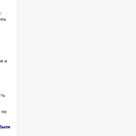
:
ись
фе и
еть
 по
ибыли