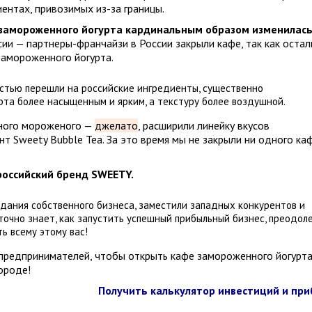
ентах, привозимых из-за границы.
 замороженного йогурта кардинальным образом изменилась
ссии — партнеры-франчайзи в России закрыли кафе, так как остал
замороженного йогурта.
стью перешли на российские ингредиенты, существенно
рта более насыщенным и ярким, а текстуру более воздушной.
ьного мороженого —
джелато
, расширили линейку вкусов
т Sweety Bubble Tea. За это время мы не закрыли ни одного ка
российский бренд SWEETY.
дания собственного бизнеса, заместили западных конкурентов и
очно знает, как запустить успешный прибыльный бизнес, преодол
ь всему этому вас!
 предпринимателей, чтобы открыть кафе замороженного йогурта
ороде!
Получить калькулятор инвестиций и пр