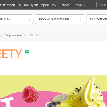
тинг франшиз
Как купить франшизу
Новости
Кто мы
/
Мороженое
/
SWEETY
EETY