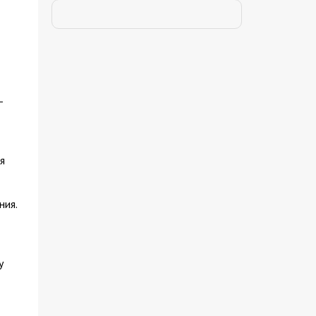
-
я
ния.
у