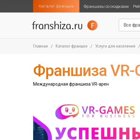
Каталог франшиз
Франшизы со скидками
Рей
Главная
/
Каталог франшиз
/
Услуги для населения
/
Франшиза VR
Международная франшиза VR-арен