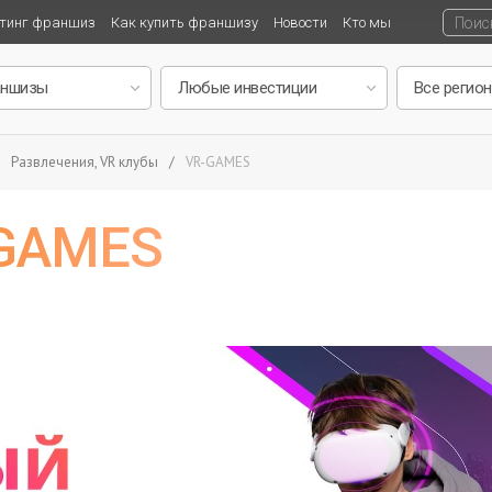
тинг франшиз
Как купить франшизу
Новости
Кто мы
Развлечения, VR клубы
/
VR-GAMES
-GAMES