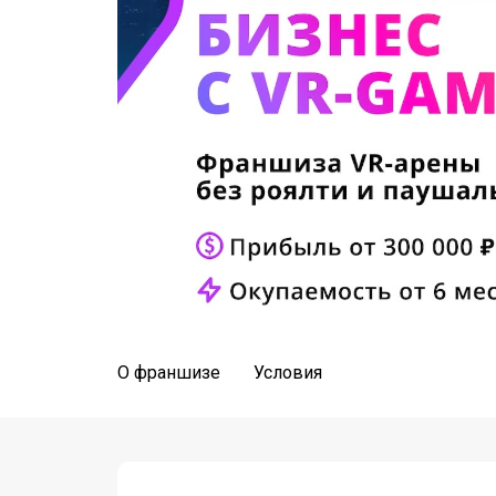
О франшизе
Условия