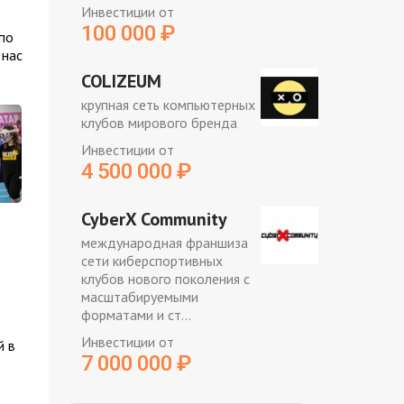
Инвестиции от
100 000
₽
по
 нас
COLIZEUM
крупная сеть компьютерных
клубов мирового бренда
Инвестиции от
4 500 000
₽
CyberX Community
международная франшиза
сети киберспортивных
клубов нового поколения с
масштабируемыми
форматами и ст...
Инвестиции от
й в
7 000 000
₽