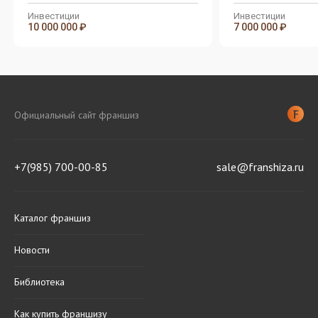
масштабируемыми
масштабируемыми
форматами и стабильной
форматами и стаби
Инвестиции
Инвестиции
10 000 000 ₽
7 000 000 ₽
бизнес-моделью
бизнес-моделью
Официальный сайт франшиз
+7(985) 700-00-85
sale@franshiza.ru
Каталог франшиз
Новости
Библиотека
Как купить франшизу