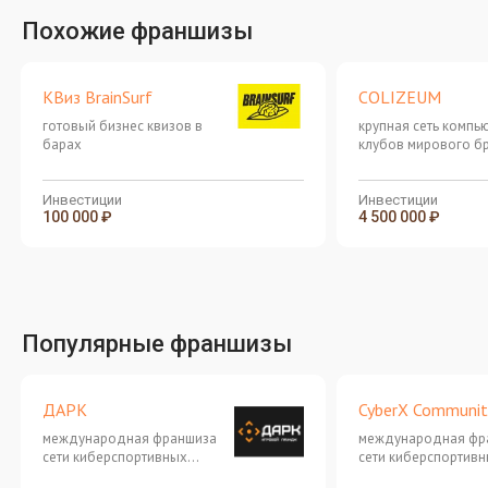
Похожие франшизы
КВиз BrainSurf
COLIZEUM
готовый бизнес квизов в
крупная сеть компь
барах
клубов мирового б
Инвестиции
Инвестиции
100 000 ₽
4 500 000 ₽
Популярные франшизы
ДАРК
CyberX Communit
международная франшиза
международная фр
сети киберспортивных
сети киберспортив
клубов нового поколения с
клубов нового поко