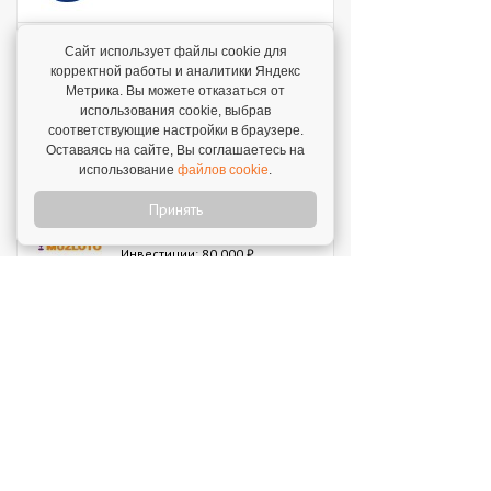
Сайт использует файлы cookie для
Мокрый нос
корректной работы и аналитики Яндекс
Инвестиции: 2 000 000 ₽
Метрика. Вы можете отказаться от
использования cookie, выбрав
соответствующие настройки в браузере.
SWEETY
Оставаясь на сайте, Вы соглашаетесь на
Инвестиции: 1 800 000 ₽
использование
файлов cookie
.
Принять
MUZLOTO
Инвестиции: 80 000 ₽
Моккано
Инвестиции: 3 000 000 ₽
Открой свой бизнес под известным брендом!