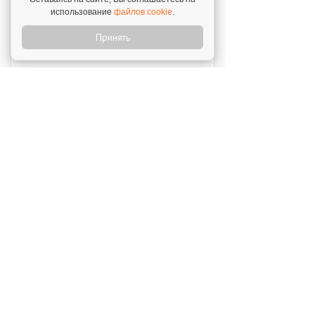
использование
файлов cookie
.
Принять
Перчини
Инвестиции: 40 000 000 ₽
Стройкомплект
Инвестиции: 1 ₽
Мокрый нос
Инвестиции: 2 000 000 ₽
SWEETY
Инвестиции: 1 800 000 ₽
MUZLOTO
Инвестиции: 80 000 ₽