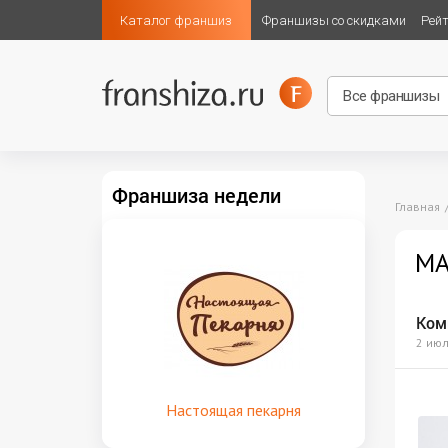
Каталог франшиз
Франшизы со скидками
Рей
Франшиза недели
Главная
MA
Ком
2 июл
Настоящая пекарня