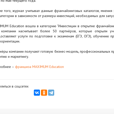
 по май текущего года.
е того, журнал учитывал данные франчайзинговых каталогов, мнения 
категории в зависимости от размера инвестиций, необходимых для запу
MUM Education вошла в категорию "Инвестиции в открытие франчайзин
 компании насчитывает более 50 партнёров, которые открыли у
оставляют услуги по подготовке к экзаменам (ЕГЭ, ОГЭ), обучению 
ориентации.
нёры компании получают готовую бизнес-модель, профессиональных пр
итию и маркетингу.
робнее –
франшиза MAXIMUM Education
литься в соцсетях