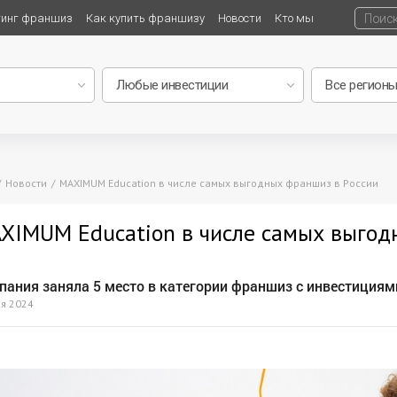
тинг франшиз
Как купить франшизу
Новости
Кто мы
Новости
MAXIMUM Education в числе самых выгодных франшиз в России
XIMUM Education в числе самых выгод
пания заняла 5 место в категории франшиз с инвестициями
я 2024