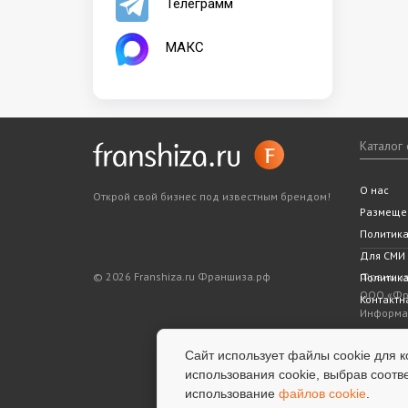
Телеграмм
МАКС
Каталог
Все фра
Статьи
Словарь
Подходит
Ближайш
О нас
Открой свой бизнес под известным брендом!
Законода
5 шагов 
Размеще
Политик
Для СМИ
© 2026 Franshiza.ru Франшиза.рф
Франшиза
Политика
ООО «Фра
Контактн
Информац
показате
является
Сайт использует файлы cookie для к
информац
использования cookie, выбрав соотв
успешнос
использование
файлов cookie
.
услуги.