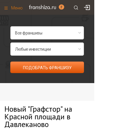
Меню
+7 (985)
700
•
00
•
85
Франшизы по категориям
Франшизы по городам
Франшизы со скидками
Рейтинг франшиз
ПОДОБРАТЬ ФРАНШИЗУ
Все франшизы списком
Новый "Графстор" на
Красной площади в
Давлеканово