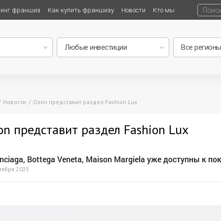
тинг франшиз
Как купить франшизу
Новости
Кто мы
Новости
Ozon представит раздел Fashion Lux
on представит раздел Fashion Lux
nciaga, Bottega Veneta, Maison Margiela уже доступны к по
тября 2025