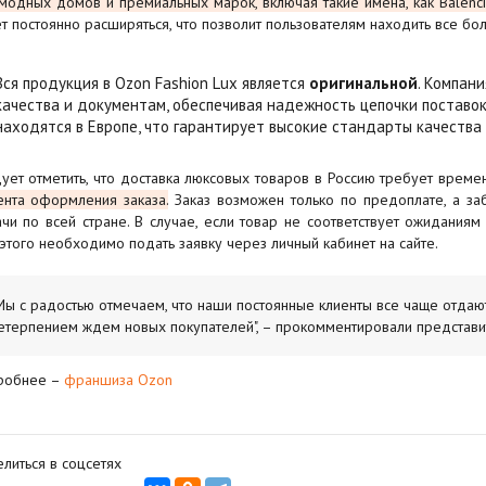
модных домов и премиальных марок, включая такие имена, как Balencia
т постоянно расширяться, что позволит пользователям находить все б
Вся продукция в Ozon Fashion Lux является
оригинальной
. Компан
качества и документам, обеспечивая надежность цепочки поставо
находятся в Европе, что гарантирует высокие стандарты качества 
ует отметить, что доставка люксовых товаров в Россию требует врем
нта оформления заказа.
Заказ возможен только по предоплате, а за
чи по всей стране. В случае, если товар не соответствует ожиданиям
этого необходимо подать заявку через личный кабинет на сайте.
Мы с радостью отмечаем, что наши постоянные клиенты все чаще отдаю
етерпением ждем новых покупателей", – прокомментировали представи
робнее –
франшиза Ozon
литься в соцсетях