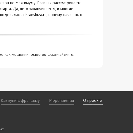
езон по максимуму. Если вы рассматриваете
арта. Да, лето заканчивается, и многие
делились с Franshiza.ru, почему начинать в
ие как мошенничество во франчайзинге.
Как купить франшизу
Мероприятия
О проекте
х
даваемые
дам
ных