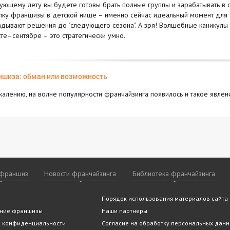
ующему лету вы будете готовы брать полные группы и зарабатывать в с
пку франшизы в детской нише – именно сейчас идеальный момент для ст
адывают решения до "следующего сезона". А зря! Волшебные каникулы по
сте–сентябре – это стратегически умно.
шиза: обман или возможность
жалению, на волне популярности франчайзинга появилось и такое явлен
 франшиз
Новости франчайзинга
Библиотека франчайзинга
ншизы
 франчайзинга
 ли Вам франчайзинг
ие мероприятия
Видео франшиз
По категориям
Статьи и аналитика
Архив
Помощь эксперта
Порядок использования материалов сайта
Новости
По алфавиту
Отзывы о франшиза
Часто за
По горо
(подобрать франшизу)
вопросы
тельство
покупки франшизы
ние франшизы
franshiza.ru в СМИ
Наши партнеры
а конфиденциальности
Согласие на обработку персональных дан