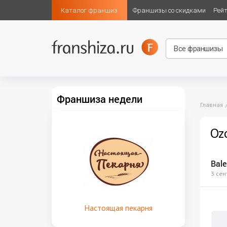
Каталог франшиз
Франшизы со скидками
Рей
Франшиза недели
Главная
Oz
Bale
3 сен
Настоящая пекарня