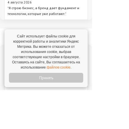
4 августа 2026
"Я строю бизнес, а бренд дает фундамент и
технологии, которые уже работают."
Новое на franshiza.ru
Сайт использует файлы cookie для
корректной работы и аналитики Яндекс
Метрика. Вы можете отказаться от
использования cookie, выбрав
Яндекс Лавка
соответствующие настройки в браузере.
Инвестиции: 15 000 000 ₽
Оставаясь на сайте, Вы соглашаетесь на
использование
файлов cookie
.
Принять
MIUZ DIAMONDS
Инвестиции: 12 000 000 ₽
Перчини
Инвестиции: 40 000 000 ₽
Стройкомплект