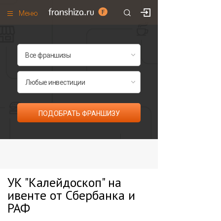
Меню
+7 (985)
700
•
00
•
85
Франшизы по категориям
Франшизы по городам
Франшизы со скидками
Рейтинг франшиз
ПОДОБРАТЬ ФРАНШИЗУ
Все франшизы списком
УК "Калейдоскоп" на
ивенте от Сбербанка и
РАФ