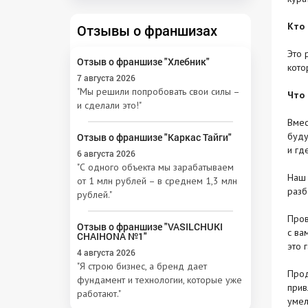
Кто 
Отзывы о франшизах
Это 
Отзыв о франшизе "Хлебник"
кото
7 августа 2026
"Мы решили попробовать свои силы –
Что 
и сделали это!"
Вмес
буду
Отзыв о франшизе "Каркас Тайги"
и гд
6 августа 2026
"С одного объекта мы зарабатываем
Наш 
от 1 млн рублей – в среднем 1,3 млн
разб
рублей."
Пров
Отзыв о франшизе "VASILCHUKI
с ва
CHAIHONA №1"
это 
4 августа 2026
"Я строю бизнес, а бренд дает
Прод
фундамент и технологии, которые уже
прив
работают."
умел