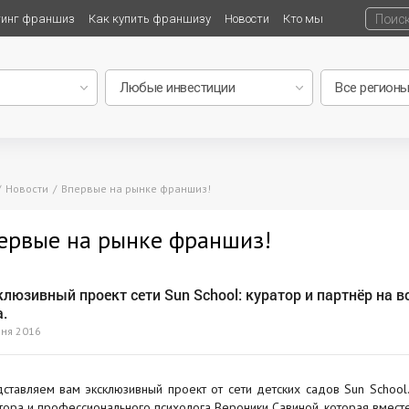
тинг франшиз
Как купить франшизу
Новости
Кто мы
Новости
Впервые на рынке франшиз!
ервые на рынке франшиз!
люзивный проект сети Sun School: куратор и партнёр на в
.
ня 2016
ставляем вам эксклюзивный проект от сети детских садов Sun Schoo
тора и профессионального психолога Вероники Савиной, которая вместе