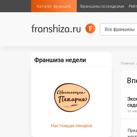
Каталог франшиз
Франшизы со скидками
Рей
Франшиза недели
Главная
Вп
Экск
сада
16 ию
Настоящая пекарня
Пред
кура