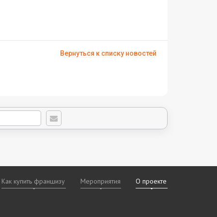
Вернуться к списку новостей
Как купить франшизу
Мероприятия
О проекте
х
даваемые
дам