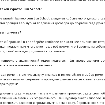
такой куратор Sun School?
реальный Партнёр сети Sun School, владелец собственного детского са
рый пройдёт весь путь от подписания договора до открытия сада рука о
вы получите?
те с Вероникой вы подберёте наиболее подходящее помещение, котор
щем подарит вам много клиентов, а всё потому, что Вероника на собст
е “достать” молодых родителей с детишками.
контрольно-аналитический отдел подготовит финансово-экономиче
ерёте все показатели и их значения.
одя ремонт, стоит учесть кучу нюансов и тонкостей: это и выбор ремо
ми всеми нашими секретами и проведём ремонт вместе с вами в самые
гарантируем!
вижение сада — важная часть в управлении проектом. Здесь стоит об
лечения клиентов и их эффективность. Наш куратор знает наиболее “пл
о приводить клиентов и продавать им места в саду. Вероника входит в