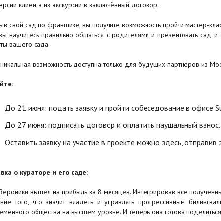
ерсии клиента из экскурсии в заключённый договор.
ыв свой сад по франшизе, вы получите возможность пройти мастер-клас
вы научитесь правильно общаться с родителями и презентовать сад и
ты вашего сада.
уникальная возможность доступна только для будущих партнёров из Мос
йте:
До 21 июня: подать заявку и пройти собеседование в офисе Su
До 27 июня: подписать договор и оплатить паушальный взнос.
Оставить заявку на участие в проекте можно здесь, отправив 
вка о кураторе и его саде:
Вероники вышел на прибыль за 8 месяцев. Интегрировав все полученны
ние того, что значит владеть и управлять прогрессивным билингв
еменного общества на высшем уровне. И теперь она готова поделиться