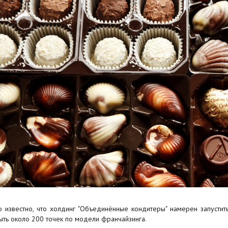
о известно, что холдинг "Объединённые кондитеры" намерен запустит
ыть около 200 точек по модели франчайзинга.