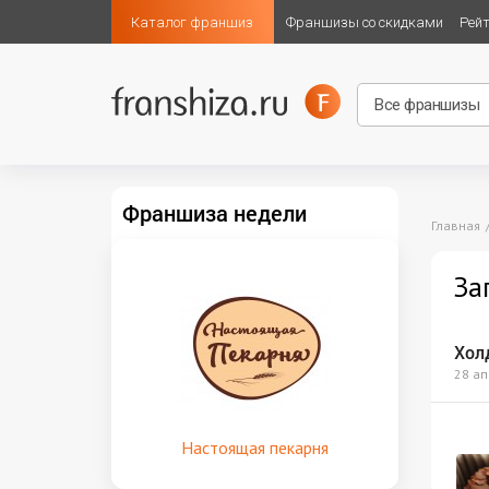
Каталог франшиз
Франшизы со скидками
Рей
Франшиза недели
Главная
За
Хол
28 ап
Настоящая пекарня