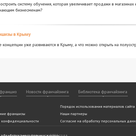
построить систему обучения, которая увеличивает продажи в магазинах
нающим бизнесменам?
ншизы в Крыму
е концепции уже развиваются в Крыму, а что можно открыть на полуост
 франшиз
Новости франчайзинга
Библиотека франчайзинга
ншизы
 франчайзинга
 ли Вам франчайзинг
ие мероприятия
Видео франшиз
По категориям
Статьи и аналитика
Архив
Помощь эксперта
Порядок использования материалов сайта
Новости
По алфавиту
Отзывы о франшиза
Часто за
По горо
(подобрать франшизу)
вопросы
тельство
покупки франшизы
ние франшизы
franshiza.ru в СМИ
Наши партнеры
а конфиденциальности
Согласие на обработку персональных дан
.ру - актуальные франшизы 2026 года
 обработки персональных данных