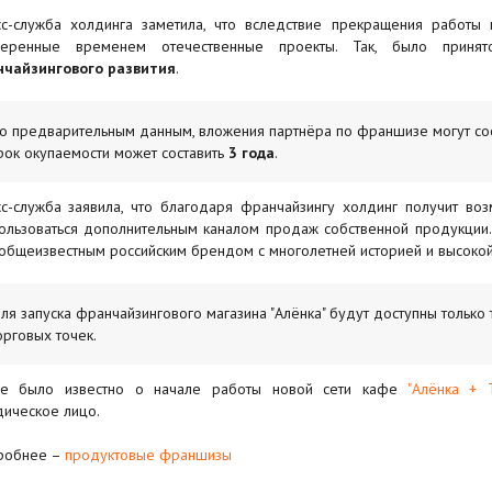
с-служба холдинга заметила, что вследствие прекращения работы 
веренные временем отечественные проекты. Так, было прин
чайзингового развития
.
о предварительным данным, вложения партнёра по франшизе могут сос
рок окупаемости может составить
3 года
.
с-служба заявила, что благодаря франчайзингу холдинг получит в
ользоваться дополнительным каналом продаж собственной продукции. 
общеизвестным российским брендом с многолетней историей и высокой
ля запуска франчайзингового магазина "Алёнка" будут доступны только 
орговых точек.
ее было известно о начале работы новой сети кафе
"Алёнка + 
ическое лицо.
робнее –
продуктовые франшизы