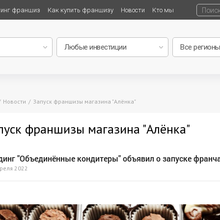
тинг франшиз
Как купить франшизу
Новости
Кто мы
Новости
Запуск франшизы магазина "Алёнка"
пуск франшизы магазина "Алёнка"
динг "Объединённые кондитеры" объявил о запуске франча
реля 2022