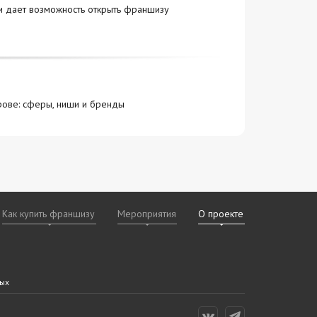
 и дает возможность открыть франшизу
рове: сферы, ниши и бренды
Как купить франшизу
Мероприятия
О проекте
х
даваемые
дам
ных