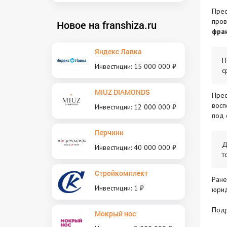
Прес
про
Новое на franshiza.ru
фран
Яндекс Лавка
П
Инвестиции: 15 000 000 ₽
с
MIUZ DIAMONDS
Прес
восп
Инвестиции: 12 000 000 ₽
под 
Перчини
Д
Инвестиции: 40 000 000 ₽
т
Стройкомплект
Ран
Инвестиции: 1 ₽
юрид
Под
Мокрый нос