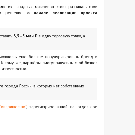
многих западных магазинов стоит развивать свои
ято решение
о начале реализации проекта
тавить
3,5–5 млн Р
в одну торговую точку, а
озможность еще больше популяризировать бренд и
К тому же, партнёры смогут запустить свой бизнес
 известностью.
те города России, в которых нет собственных
Товарищество"
, зарегистрированной на отдельное