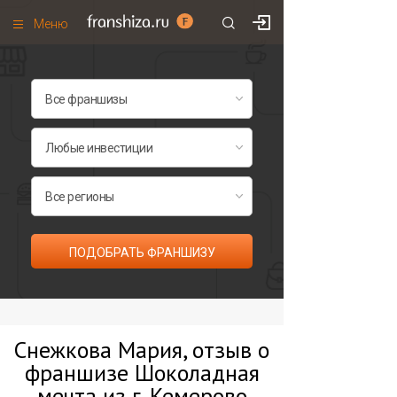
Меню
+7 (495)
671-53-63
Франшизы по категориям
Франшизы по городам
Франшизы со скидками
Рейтинг франшиз
Все франшизы списком
ПОДОБРАТЬ ФРАНШИЗУ
Снежкова Мария, отзыв о
франшизе Шоколадная
мечта из г. Кемерово