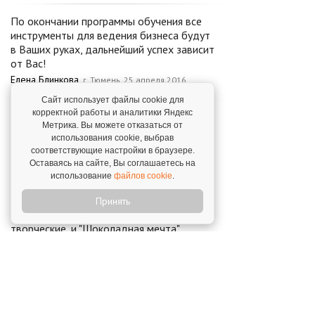
По окончании программы обучения все
инструменты для ведения бизнеса будут
в Ваших руках, дальнейший успех зависит
от Вас!
Елена Блинкова,
г. Тюмень. 25 апреля 2016
Сайт использует файлы cookie для
корректной работы и аналитики Яндекс
Хотим выразить огромную
Метрика. Вы можете отказаться от
благодарность компании "Шоколадная
использования cookie, выбрав
мечта"
соответствующие настройки в браузере.
Борис и Любовь Комаровы,
г. Видное. 16 ноября
Оставаясь на сайте, Вы соглашаетесь на
использование
файлов cookie
.
2018
Принять
Все радости жизни - это радости
творческие, и "Шоколадная мечта"
открыла мне просто удивительный мир!
Ирина Овчинникова,
г. Ступино (Московская
область). 12 апреля 2017