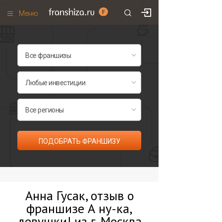
Меню
+7 (495)
671-53-63
Франшизы по категориям
Франшизы по городам
Франшизы со скидками
Рейтинг франшиз
Все франшизы списком
ПОДОБРАТЬ ФРАНШИЗУ
Анна Гусак, отзыв о
франшизе А ну-ка,
девушки! из г. Москва