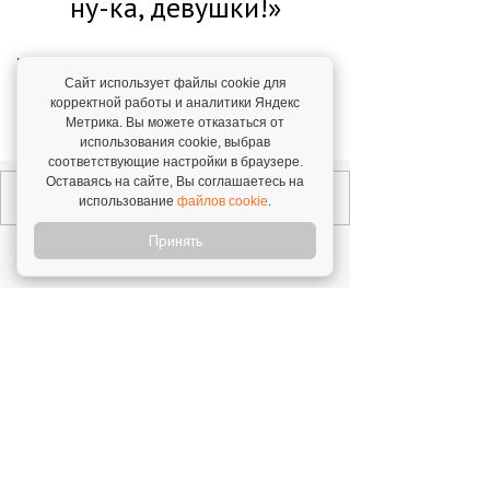
ну-ка, девушки!»
"Я работаю по франшизе "А ну-ка,
девушки!" уже 4 года. Очень довольна
Сайт использует файлы cookie для
корректной работы и аналитики Яндекс
франчайзером!"
Метрика. Вы можете отказаться от
Татьяна Пиценко,
г. Москва. 27 января 2026
использования cookie, выбрав
соответствующие настройки в браузере.
Оставаясь на сайте, Вы соглашаетесь на
использование
файлов cookie
.
Принять
Открой свой бизнес под известным брендом!
Официальный сайт франшиз
Каталог франшиз
Все франшизы
Статьи
Словарь франчайзинга
Подходит ли Вам
Ближайшие
О нас
франчайзинг
мероприятия
По категориям
Видео франшиз
Законодательство
Размещение
Новости
5 шагов покупки
Архив
франшизы
франчайзинга