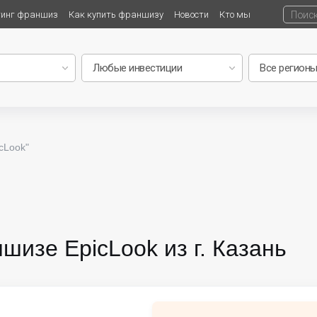
тинг франшиз
Как купить франшизу
Новости
Кто мы
cLook"
шизе EpicLook из г. Казань