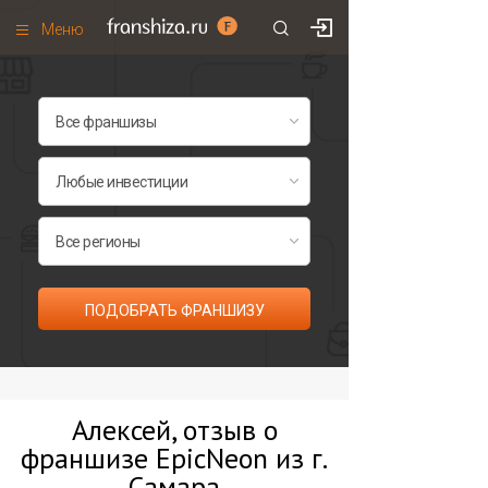
Меню
+7 (495)
671-53-63
Франшизы по категориям
Франшизы по городам
Франшизы со скидками
Рейтинг франшиз
Все франшизы списком
ПОДОБРАТЬ ФРАНШИЗУ
Алексей, отзыв о
франшизе EpicNeon из г.
Самара