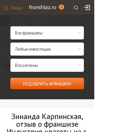
Меню
+7 (495)
671-53-63
Франшизы по категориям
Франшизы по городам
Франшизы со скидками
Рейтинг франшиз
Все франшизы списком
ПОДОБРАТЬ ФРАНШИЗУ
Зинаида Карпинская,
отзыв о франшизе
Индустрия красоты из г.