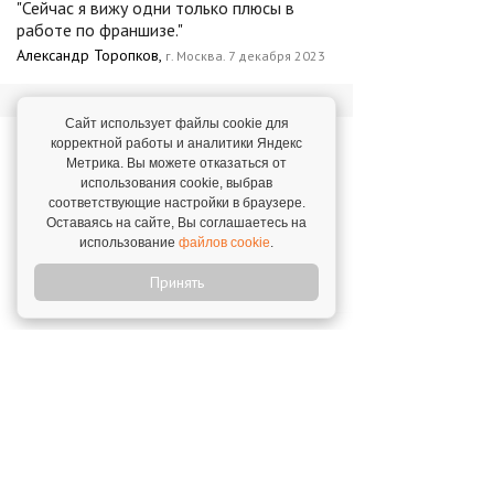
"Сейчас я вижу одни только плюсы в
работе по франшизе."
Александр Торопков,
г. Москва. 7 декабря 2023
Сайт использует файлы cookie для
Новости о франшизе
корректной работы и аналитики Яндекс
Метрика. Вы можете отказаться от
«Индустрия красоты»
использования cookie, выбрав
соответствующие настройки в браузере.
Оставаясь на сайте, Вы соглашаетесь на
Индустрия красоты: рост лояльности и
использование
файлов cookie
.
мотивации продавцов
Принять
26 января 2026
"Индустрия красоты" теперь в Санкт-
Петербурге
13 марта 2025