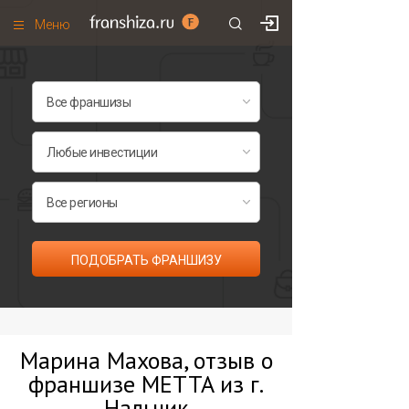
Меню
+7 (495)
671-53-63
Франшизы по категориям
Франшизы по городам
Франшизы со скидками
Рейтинг франшиз
Все франшизы списком
ПОДОБРАТЬ ФРАНШИЗУ
Марина Махова, отзыв о
франшизе METTA из г.
Нальчик