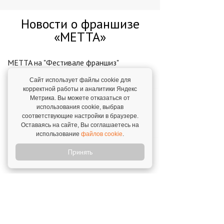
Новости о франшизе
«METTA»
METTA на "Фестивале франшиз"
27 марта 2026
Сайт использует файлы cookie для
корректной работы и аналитики Яндекс
Метрика. Вы можете отказаться от
МЕТТА объявила о новом партнере-
использования cookie, выбрав
франчайзи
соответствующие настройки в браузере.
24 февраля 2025
Оставаясь на сайте, Вы соглашаетесь на
использование
файлов cookie
.
METTA: от продукта к экосистеме
Принять
25 февраля 2026
МЕТТА активно расширяет свою сеть
через франчайзинг
2 марта 2026